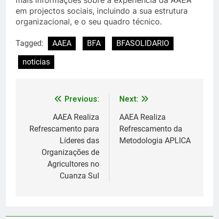
mais informações sobre a experiência da AAEA
em projectos sociais, incluindo a sua estrutura
organizacional, e o seu quadro técnico.
Tagged:
AAEA
BFA
BFASOLIDARIO
noticias
Previous:
Next:
Navegação
de
AAEA Realiza
AAEA Realiza
Refrescamento para
Refrescamento da
Post
Líderes das
Metodologia APLICA
Organizações de
Agricultores no
Cuanza Sul