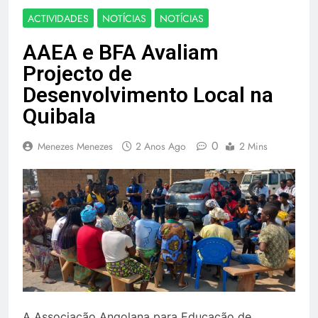
ACTIVIDADES
NOTÍCIAS
NOTÍCIAS
AAEA e BFA Avaliam
Projecto de
Desenvolvimento Local na
Quibala
0
Menezes Menezes
2 Anos Ago
2 Mins
A Associação Angolana para Educação de