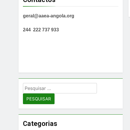
geral@aaea-angola.org
244 222 737 933
Pesquisar
por:
Categorias