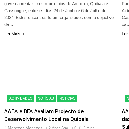
governamentais, nos municípios de Amboim, Quibala e
Par
Cassongue, entre os dias 24 de Junho e 6 de Julho de
Act
2024. Estes encontros foram organizados com o objectivo
Cas
de…
da
Ler Mais
Ler
ACTIVIDADES
NOTÍCIAS
NOTÍCIAS
N
AAEA e BFA Avaliam Projecto de
AA
Desenvolvimento Local na Quibala
da
Su
Menezes Menezes
2 Anos Ago
0
2 Mins