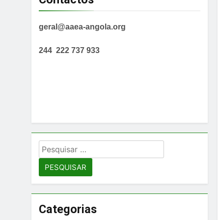
geral@aaea-angola.org
244 222 737 933
Pesquisar
por:
Categorias