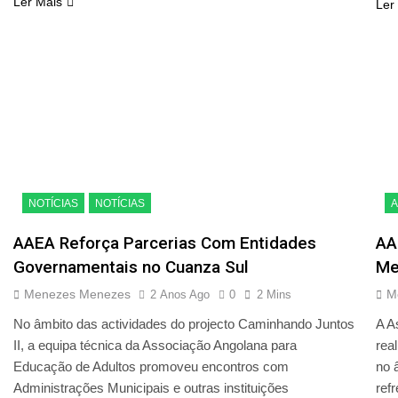
Ler Mais
Ler
NOTÍCIAS
NOTÍCIAS
A
AAEA Reforça Parcerias Com Entidades
AA
Governamentais no Cuanza Sul
Me
Menezes Menezes
M
2 Anos Ago
0
2 Mins
No âmbito das actividades do projecto Caminhando Juntos
A A
II, a equipa técnica da Associação Angolana para
rea
Educação de Adultos promoveu encontros com
no 
Administrações Municipais e outras instituições
ref