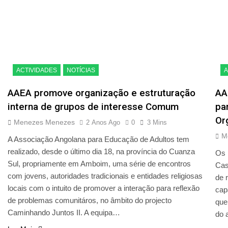
ACTIVIDADES
NOTÍCIAS
A
AAEA promove organização e estruturação
AA
interna de grupos de interesse Comum
pa
Or
Menezes Menezes
2 Anos Ago
0
3 Mins
M
A Associação Angolana para Educação de Adultos tem
realizado, desde o último dia 18, na província do Cuanza
Os 
Sul, propriamente em Amboim, uma série de encontros
Cas
com jovens, autoridades tradicionais e entidades religiosas
de 
locais com o intuito de promover a interação para reflexão
cap
de problemas comunitáros, no âmbito do projecto
que
Caminhando Juntos II. A equipa…
do 