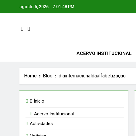
Skip
agosto 5, 2026
7:01:48 PM
to
content
ACERVO INSTITUCIONAL
Home
Blog
diainternacionaldaalfabetização
Ínicio
Acervo Institucional
Actividades