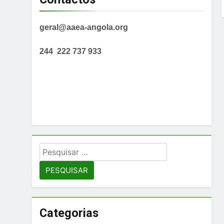
geral@aaea-angola.org
244 222 737 933
Pesquisar
por:
Categorias